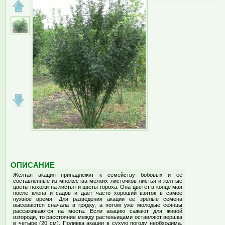
ОПИСАНИЕ
Желтая акация принадлежит к семейству бобовых и ее
составленные из множества мелких листочков листья и желтые
цветы похожи на листья и цветы гороха. Она цветет в конце мая
после клена и садов и дает часто хороший взяток в самое
нужное время. Для разведения акации ее зрелые семена
высеваются сначала в грядку, а потом уже молодые сеянцы
рассаживаются на места. Если акацию сажают для живой
изгороди, то расстояние между растеньицами оставляют вершка
в четыре (20 см). Поливка акации в сухую погоду необходима.