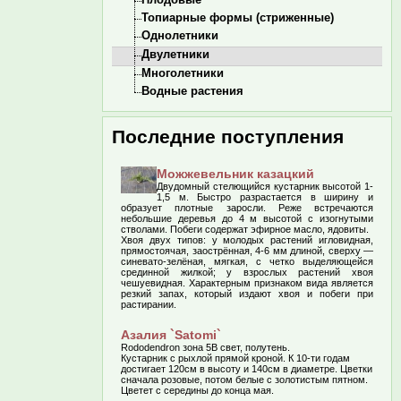
Топиарные формы (стриженные)
Однолетники
Двулетники
Многолетники
Водные растения
Последние поступления
Можжевельник казацкий
Двудомный стелющийся кустарник высотой 1-
1,5 м. Быстро разрастается в ширину и
образует плотные заросли. Реже встречаются
небольшие деревья до 4 м высотой с изогнутыми
стволами. Побеги содержат эфирное масло, ядовиты.
Хвоя двух типов: у молодых растений игловидная,
прямостоячая, заострённая, 4-6 мм длиной, сверху —
синевато-зелёная, мягкая, с четко выделяющейся
срединной жилкой; у взрослых растений хвоя
чешуевидная. Характерным признаком вида является
резкий запах, который издают хвоя и побеги при
растирании.
Азалия `Satomi`
Rododendron зона 5В свет, полутень.
Кустарник с рыхлой прямой кроной. К 10-ти годам
достигает 120см в высоту и 140см в диаметре. Цветки
сначала розовые, потом белые с золотистым пятном.
Цветет с середины до конца мая.