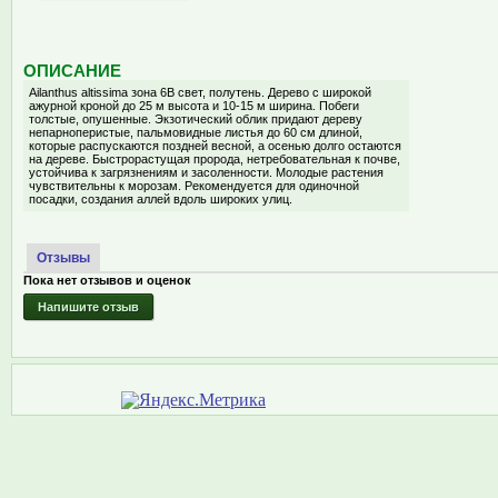
ОПИСАНИЕ
Ailanthus altissima зона 6В свет, полутень. Дерево с широкой
ажурной кроной до 25 м высота и 10-15 м ширина. Побеги
толстые, опушенные. Экзотический облик придают дереву
непарноперистые, пальмовидные листья до 60 см длиной,
которые распускаются поздней весной, а осенью долго остаются
на дереве. Быстрорастущая пророда, нетребовательная к почве,
устойчива к загрязнениям и засоленности. Молодые растения
чувствительны к морозам. Рекомендуется для одиночной
посадки, создания аллей вдоль широких улиц.
Отзывы
Пока нет отзывов и оценок
Напишите отзыв