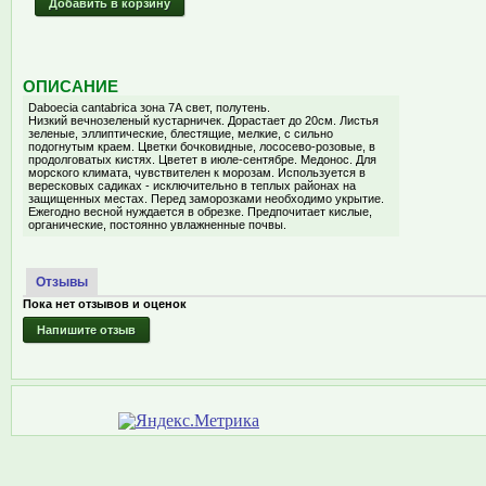
Добавить в корзину
ОПИСАНИЕ
Daboecia cantabrica зона 7А свет, полутень.
Низкий вечнозеленый кустарничек. Дорастает до 20см. Листья
зеленые, эллиптические, блестящие, мелкие, с сильно
подогнутым краем. Цветки бочковидные, лососево-розовые, в
продолговатых кистях. Цветет в июле-сентябре. Медонос. Для
морского климата, чувствителен к морозам. Используется в
вересковых садиках - исключительно в теплых районах на
защищенных местах. Перед заморозками необходимо укрытие.
Ежегодно весной нуждается в обрезке. Предпочитает кислые,
органические, постоянно увлажненные почвы.
Отзывы
Пока нет отзывов и оценок
Напишите отзыв