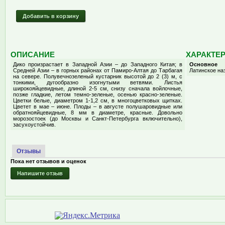
Добавить в корзину
ОПИСАНИЕ
ХАРАКТЕ
Дико произрастает в Западной Азии – до Западного Китая; в
Основное
Средней Азии – в горных районах от Памиро-Алтая до Тарбагая
Латинское на
на севере. Полувечнозеленый кустарник высотой до 2 (3) м, с
тонкими, дугообразно изогнутыми ветвями. Листья
широкояйцевидные, длиной 2-5 см, снизу сначала войлочные,
позже гладкие, летом темно-зеленые, осенью красно-зеленые.
Цветки белые, диаметром 1-1,2 см, в многоцветковых щитках.
Цветет в мае – июне. Плоды – в августе полушаровидные или
обратнояйцевидные, 8 мм в диаметре, красные. Довольно
морозостоек (до Москвы и Санкт-Петербурга включительно),
засухоустойчив.
Отзывы
Пока нет отзывов и оценок
Напишите отзыв