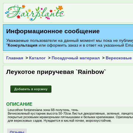
Информационное сообщение
Уважаемые пользователи на данный момент мы пока не публику
"
Консультация
или оформить заказ и в ответ на указанный Em
Главная
>
Каталог
>
Посадочный материал
>
Вересковые 
Леукотое приручевая `Rainbow`
Добавить в корзину
ОПИСАНИЕ
Leucothoe fontanesiana зона 6В полутень, тень.
Вечнозеленый кустарник высота 50-70см Листья декоративные, зеленые, ланцет
покрытые розовыми мраморными пятнышками и белыми крапинками. Оригиналь
для вересковых садов. Нуждается в кислой почве, морозоустойчив.
Отзывы