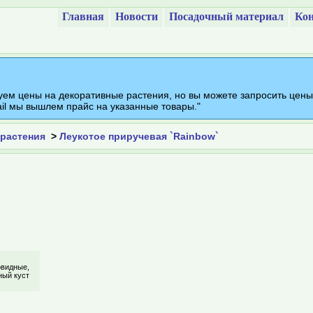
Главная
Новости
Посадочный материал
Кон
ем цены на декоративные растения, но вы можете запросить цены
ail мы вышлем прайс на указанные товары."
растения
>
Леукотое приручевая `Rainbow`
овидные,
ный куст