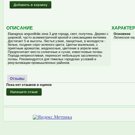
Добавить в корзину
ОПИСАНИЕ
ХАРАКТЕ
Elaeagnus angustifolia зона 3 для города, свет, полутень. Дерево с
Основное
широкой, часто асимметричной кроной и свисающими ветвями.
Латинское на
Достигает 5 м высоты. Листья узкие, ланцетные, в молодости -
белые, позднее серо-зеленого цвета. Цветки маленькие, с
приятным ароматом, медоносные, цветение в апреле-мае.
Предпочитает места солнечные и сухие, известковые почвы.
Порода неприхотливая, переносит небольшую засоленность
почвы. Рекомендуется для тяжелых городских условий и
рекультивации промышленных районов.
Отзывы
Пока нет отзывов и оценок
Напишите отзыв