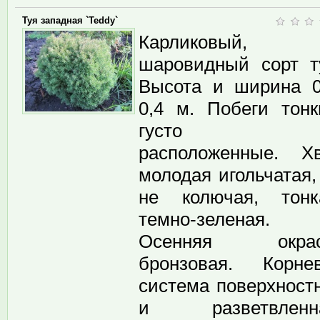
Туя западная `Teddy`
Карликовый,
шаровидный сорт т
Высота и ширина 0
0,4 м. Побеги тонк
густо
расположенные. Х
молодая игольчатая,
не колючая, тонк
темно-зеленая.
Осенняя окрас
бронзовая. Корне
система поверхност
и разветвленна