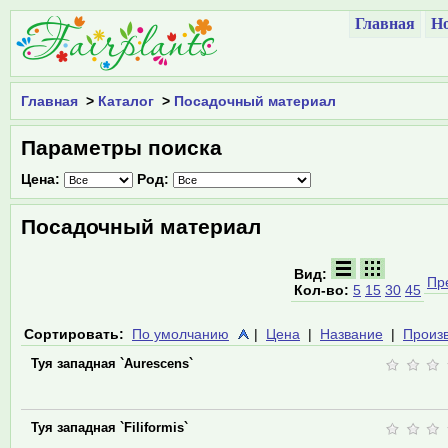
Главная
Но
Главная
>
Каталог
>
Посадочный материал
Параметры поиска
Цена:
Род:
Посадочный материал
Вид:
Пр
Кол-во:
5
15
30
45
Сортировать:
По умолчанию
|
Цена
|
Название
|
Произ
Туя западная `Aurescens`
Туя западная `Filiformis`