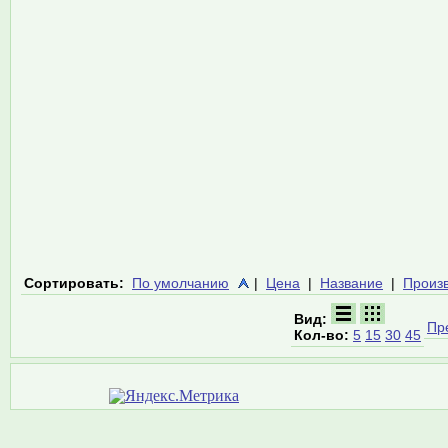
Сортировать:
По умолчанию
|
Цена
|
Название
|
Произ
Вид:
Пр
Кол-во:
5
15
30
45