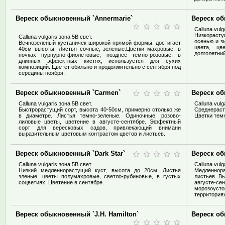
Вереск обыкновенный `Annermarie`
Вереск о
Calluna vulg
Низкораст
Calluna vulgaris зона 5В свет.
осенью и з
Вечнозеленый кустаничек широкой прямой формы. достигает
цвета, цв
40см высоты. Листья сочные, зеленые.Цветки махровые, в
долголетни
почках пурпурно-фиолетовые, позднее темно-розовые, в
длинных эффектных кистях, используется для сухих
композиций. Цветет обильно и продолжительно с сентября под
середины ноября.
Вереск обыкновенный `Carmen`
Вереск об
Calluna vulgaris зона 5В свет.
Calluna vulg
Быстрорастущий сорт, высота 40-50см, примерно столько же
Среднерас
в диаметре. Листья темно-зеленые. Одиночные, розово-
Цветки темн
лиловые цветы, цветение в августе-сентябре. Эффектный
сорт для вересковых садов, привлекающий внимани
выразительным цветовым контрастом цветов и листьев.
Вереск обыкновенный `Dark Star`
Вереск об
Calluna vulgaris зона 5В свет.
Calluna vulg
Низкий медленнорастущий куст, высота до 20см. Листья
Медленнор
зленые, цветы полумахровые, светло-рубиновые, в густых
листьев. В
соцветиях. Цветение в сентябре.
августе-се
морозоуст
территориях
Вереск обыкновенный `J.H. Hamilton`
Вереск об