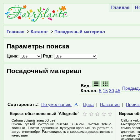
Главная
Но
Главная
>
Каталог
>
Посадочный материал
Параметры поиска
Цена:
Род:
Посадочный материал
Вид:
Предыд
Кол-во:
5
15
30
45
Сортировать:
По умолчанию
|
Цена
|
Название
|
Произ
Вереск обыкновенный `Allegretto`
Вереск об
Calluna vulgaris зона 5В свет.
Calluna vulg
Очень густой кустарник высота 30-40см. Листья темно-
Быстрораст
зеленые. Цветки одиночные пурпурно-красные, зацветают в
темно-зел
августе-сентябре. Разновидность с хорошими декоративными
длинных ки
качествам.
сентябре. 
декоративн