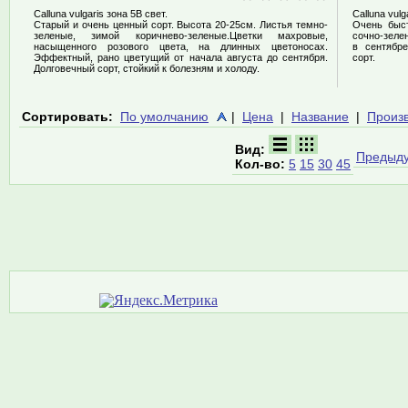
Calluna vulgaris зона 5В свет.
Calluna vulg
Старый и очень ценный сорт. Высота 20-25см. Листья темно-
Очень быст
зеленые, зимой коричнево-зеленые.Цветки махровые,
сочно-зеле
насыщенного розового цвета, на длинных цветоносах.
в сентябре
Эффектный, рано цветущий от начала августа до сентября.
сорт.
Долговечный сорт, стойкий к болезням и холоду.
Сортировать:
По умолчанию
|
Цена
|
Название
|
Произ
Вид:
Предыд
Кол-во:
5
15
30
45