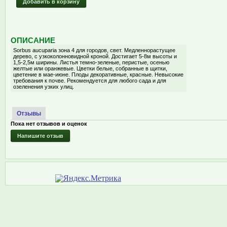
Добавить в корзину
ОПИСАНИЕ
Sorbus aucuparia зона 4 для городов, свет. Медленнорастущее
дерево, с узкоколонновидной кроной. Достигает 5-8м высоты и
1,5-2,5м ширины. Листья темно-зеленые, перистые, осенью
желтые или оранжевые. Цветки белые, собранные в щитки,
цветение в мае-июне. Плоды декоративные, красные. Невысокие
требования к почве. Рекомендуется для любого сада и для
озеленения узких улиц.
Отзывы
Пока нет отзывов и оценок
Напишите отзыв