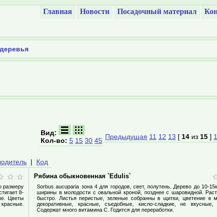
Главная
Новости
Посадочный материал
Кон
 деревья
Вид:
Предыдущая
11
12
13
[
14
из
15
]
Кол-во:
5
15
30
45
водитель
|
Код
Рябина обыкновенная `Edulis`
по размеру
Sorbus aucuparia зона 4 для городов, свет, полутень. Дерево до 10-1
тигает 8-
ширины в молодости с овальной кроной, позднее с шаровидной. Раст
ые. Цветы
быстро. Листья перистые, зеленые собранны в щитки, цветение в 
 красные.
декоративные, красные, съедобные, кисло-сладкие, не вкусные,
Содержат много витамина С. Годится для переработки.