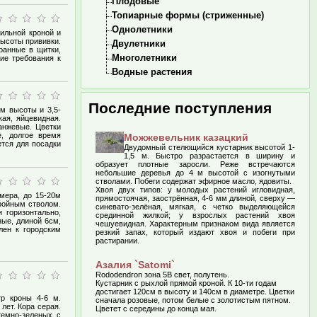
Плодовые
Топиарные формы (стриженные)
Однолетники
вильной кроной и
высоты прививки.
Двулетники
ранные в щитки,
Многолетники
ие требования к
Водные растения
Последние поступления
7м высоты и 3,5-
ая, яйцевидная.
анжевые. Цветки
е, долгое время
Можжевельник казацкий
ется для посадки
Двудомный стелющийся кустарник высотой 1-
1,5 м. Быстро разрастается в ширину и
образует плотные заросли. Реже встречаются
небольшие деревья до 4 м высотой с изогнутыми
стволами. Побеги содержат эфирное масло, ядовиты.
Хвоя двух типов: у молодых растений игловидная,
змера, до 15-20м
прямостоячая, заострённая, 4-6 мм длиной, сверху —
ройным стволом.
синевато-зелёная, мягкая, с четко выделяющейся
 горизонтально,
срединной жилкой; у взрослых растений хвоя
ные, длиной 6см,
чешуевидная. Характерным признаком вида является
лен к городским
резкий запах, который издают хвоя и побеги при
растирании.
Азалия `Satomi`
Rododendron зона 5В свет, полутень.
Кустарник с рыхлой прямой кроной. К 10-ти годам
достигает 120см в высоту и 140см в диаметре. Цветки
тр кроны 4-6 м.
сначала розовые, потом белые с золотистым пятном.
лет. Кора серая.
Цветет с середины до конца мая.
темно-зеленых с