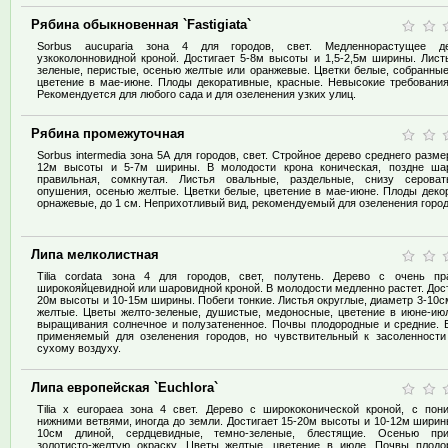
Рябина обыкновенная `Fastigiata`
Sorbus aucuparia зона 4 для городов, свет. Медленнорастущее д
узкоколонновидной кроной. Достигает 5-8м высоты и 1,5-2,5м ширины. Лист
зеленые, перистые, осенью желтые или оранжевые. Цветки белые, собранные
цветение в мае-июне. Плоды декоративные, красные. Невысокие требования
Рекомендуется для любого сада и для озеленения узких улиц.
Рябина промежуточная
Sorbus intermedia зона 5А для городов, свет. Стройное дерево среднего разме
12м высоты и 5-7м ширины. В молодости крона коническая, поздне шар
правильная, сомкнутая. Листья овальные, раздельные, снизу сероват
опушения, осенью желтые. Цветки белые, цветение в мае-июне. Плоды деко
орнажевые, до 1 см. Неприхотливый вид, рекомендуемый для озеленения город
Липа мелколистная
Tilia cordata зона 4 для городов, свет, полутень. Дерево с очень пр
широкояйцевидной или шаровидной кроной. В молодости медленно растет. Дост
20м высоты и 10-15м ширины. Побеги тонкие. Листья округлые, диаметр 3-10с
желтые. Цветы желто-зеленые, душистые, медоносные, цветение в июне-ию
выращивания солнечное и полузатененное. Почвы плодородные и средние. 
применяемый для озеленения городов, но чувствительный к засоленност
сухому воздуху.
Липа европейская `Euchlora`
Tilia x europaea зона 4 свет. Дерево с ширококонической кроной, с по
нижними ветвями, иногда до земли. Достигает 15-20м высоты и 10-12м ширин
10см длиной, сердцевидные, темно-зеленые, блестящие. Осенью при
золотисто-желтую окраску. Цветы желтые, цветение в июле. Почвы плод