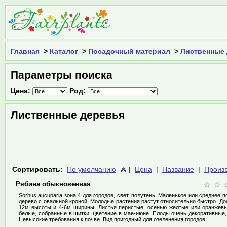
Главная
>
Каталог
>
Посадочный материал
>
Лиственные
Параметры поиска
Цена:
Род:
Лиственные деревья
Сортировать:
По умолчанию
|
Цена
|
Название
|
Произ
Рябина обыкновенная
Sorbus aucuparia зона 4 для городов, свет, полутень. Маленькое или среднее 
дерево с овальной кроной. Молодые растения растут относительно быстро. Дос
12м высоты и 4-6м ширины. Листья перистые, осенью желтые или оранжев
белые, собранные в щитки, цветение в мае-июне. Плоды очень декоративные,
Невысокие требования к почве. Вид пригодный для озеленения городов.