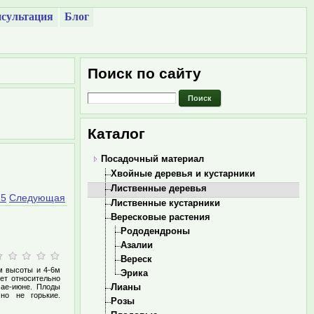
сультация
Блог
Поиск по сайту
Каталог
Посадочный материал
Хвойные деревья и кустарники
Лиственные деревья
15
Следующая
Лиственные кустарники
Вересковые растения
Рододендроны
Азалии
Вереск
5м высоты и 4-6м
Эрика
ет относительно
Лианы
мае-июне. Плоды
 но не горькие.
Розы